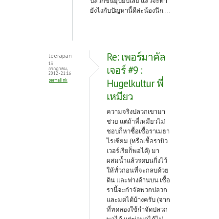
ปลวกขึ้นยุบยับเลย แล้วจะทำ
ยังไงกับปัญหานี้ดีล่ะน้องนึก....
Re: เพอร์มาคัล
teerapan
13
เจอร์ #9 :
กรกฎาคม,
2012 - 21:16
Hugelkultur พี่
permalink
เหมียว
ความจริงปลวกเขามา
ช่วย แต่ถ้าพี่เหมียวไม่
ชอบก็หาซื้อเชื้อราเมธา
ไรเซี่ยม (หรือเชื้อราบิว
เวอร์เรียก็พอได้) มา
ผสมน้ำแล้วรดบนกิ่งไว้
ให้ทั่วก่อนที่จะกลบด้วย
ดิน และฟางด้านบน เชื้อ
รานี้จะกำจัดพวกปลวก
และมดได้บ้างครับ (จาก
ที่ทดลองใช้กำจัดปลวก