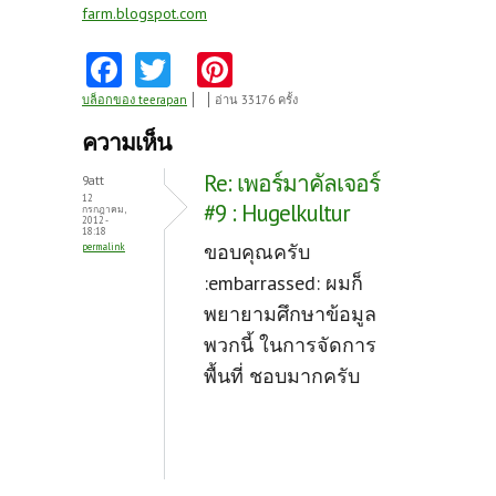
farm.blogspot.com
Fa
T
Pi
ce
w
nt
บล็อกของ teerapan
อ่าน 33176 ครั้ง
b
itt
er
ความเห็น
o
er
es
Re: เพอร์มาคัลเจอร์
9att
o
t
12
#9 : Hugelkultur
กรกฎาคม,
2012 -
k
18:18
ขอบคุณครับ
permalink
:embarrassed: ผมก็
พยายามศึกษาข้อมูล
พวกนี้ ในการจัดการ
พื้นที่ ชอบมากครับ