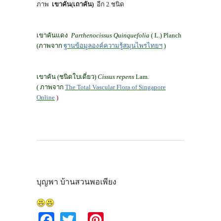
ภาพ
เขาคัน(เถาคัน)
อีก
2
ชนิด
เขาคันแดง
Parthenocissus Quinquefolia
(
L.) Planch
(ภาพจาก
ฐานข้อมูลองค์ความรู้สมุนไพรไทย
ฯ
)
เขาคัน (ชนิดใบเดี่ยว)
Cissus repens
Lam.
( ภาพจาก
The Total Vascular Flora of Singapore
Online
)
บุญพา บ้านสวนพอเพียง
Fa
T
Pi