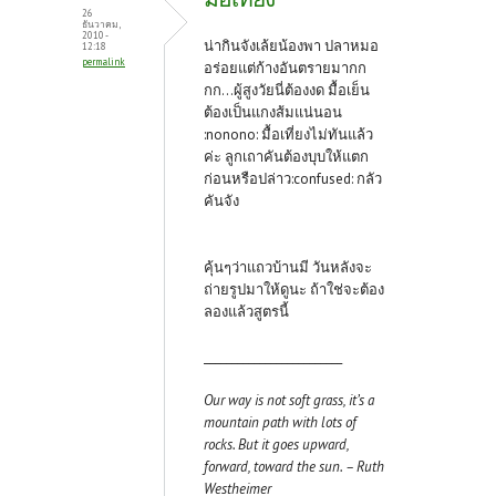
26
ธันวาคม,
2010 -
น่ากินจังเล้ยน้องพา ปลาหมอ
12:18
permalink
อร่อยแต่ก้างอันตรายมากก
กก...ผู้สูงวัยนี่ต้องงด มื้อเย็น
ต้องเป็นแกงส้มแน่นอน
:nonono: มื้อเที่ยงไม่ทันแล้ว
ค่ะ ลูกเถาคันต้องบุบให้แตก
ก่อนหรือปล่าว:confused: กลัว
คันจัง
คุ้นๆว่าแถวบ้านมี วันหลังจะ
ถ่ายรูปมาให้ดูนะ ถ้าใช่จะต้อง
ลองแล้วสูตรนี้
_________________________
Our way is not soft grass, it’s a
mountain path with lots of
rocks. But it goes upward,
forward, toward the sun. – Ruth
Westheimer