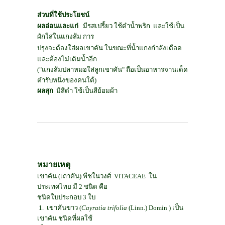
ส่วนที่ใช้ประโยชน์
ผลอ่อนและแก่
มีรสเปรี้ยว ใช้ตำน้ำพริก
และใช้เป็น
ผักใส่ในแกงส้ม
การ
ปรุงจะต้องใส่ผลเขาคัน ในขณะที่น้ำแกงกำลังเดือด
และต้องไม่เดิมน้ำอีก
("แกงส้มปลาหมอใส่ลูกเขาคัน
"
ถือเป็นอาหารจานเด็ด
ตำรับหนึ่งของคนใต้)
ผลสุก
มีสีดำ ใช้เป็นสีย้อมผ้า
หมายเหตุ
เขาคัน (เถาคัน) พืชในวงศ์
VITACEAE
ใน
ประเทศไทย มี
2
ชนิด คือ
ชนิดใบประกอบ
3
ใบ
1.
เขาคันขาว (
Cayratia trifolia
(Linn.)
Domin
) เป็น
เขาคัน ชนิดที่ผลใช้