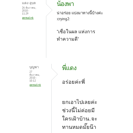
น้องพา
แดง อุบล
26 ธันวาคม,
2010 -
น่าอร่อย แบ่งมาทางนี้บ้างค่ะ
11:29
permalink
:crying2:
"เชื่อในผล แห่งการ
ทำความดี"
พี่แดง
บุญพา
27
ธันวาคม,
2010 -
อร่อยค่ะพี่
10:12
permalink
ยกเอาไปเลยค่ะ
ช่วงนี้ไม่ค่อยมี
ใครเฝ้าบ้าน..จะ
ทานหมดมั๊ยน๊า