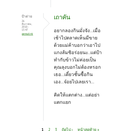
เถาคัน
ป้าต่าย
26
ธันวาคม,
2010 -
อยากลองกินมั่งจัง...เมื่อ
13:47
permalink
เช้าไปตลาดเห็นมีขาย
ด้วยแม่ค้าบอกว่าเอาไป
แกงส้มซิอร่อยนะ..แต่ป้า
ทำกับข้าวไม่ค่อยเป็น
คุณลุงบอกไม่ต้องหรอก
เธอ...เดี๋ยวชั้นซื้อกิน
เอง...จ๋อยไปเลยเรา...
คิดให้แตกต่าง...แต่อย่า
แตกแยก
หน้า
1
2
3
ถัดไป ›
หน้าสุดท้าย »