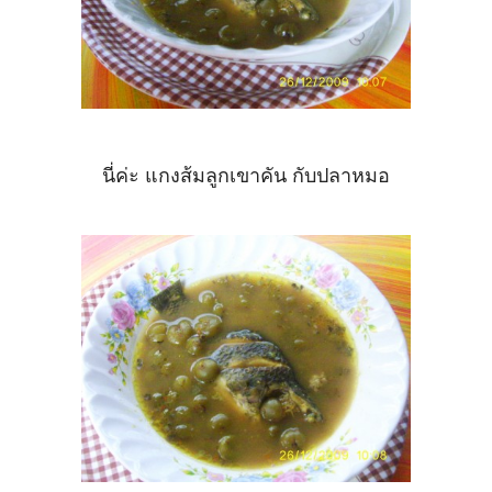
นี่ค่ะ แกงส้มลูกเขาคัน กับปลาหมอ