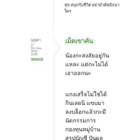
สุข สนุกกับชีวิต อย่ามัวคิดอิจฉา
ใคร
เม็ดเขาคัน
บุญพา
27
ธันวาคม,
2010 -
น้องกะสงสัยอยู่กัน
10:09
permalink
แหละ แต่กะไม่ได้
เอาออกนะ
แกงเสร็จไม่ใช่ได้
กินเลยนิ แขบมา
ลงบล็อกแล้วกะมี
นัดกรรมการ
กองทุนหมู่บ้าน
สรุปบัญชี ปันผล