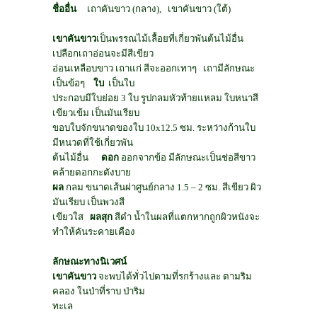
ชื่ออื่น
เถาคันขาว (กลาง)
,
เขาคันขาว (ใต้)
เขาคันขาว
เป็นพรรณไม้เลื้อยที่เกี่ยวพันต้นไม้อื่น
เปลือกเถาอ่อนจะมีสีเขียว
อ่อนเหลือบขาว เถาแก่ สีจะออกเทาๆ
เถามีลักษณะ
เป็นข้อๆ
ใบ
เป็นใบ
ประกอบมีใบย่อย
3
ใบ รูปกลมหัวท้ายแหลม ใบหนาสี
เขียวเข้ม เป็นมันเรียบ
ขอบใบจักขนาดของใบ
10x12.5
ซม
.
ระหว่างก้านใบ
มีหนวดที่ใช้เกี่ยวพัน
ต้นไม้อื่น
ดอก
ออกจากข้อ มีลักษณะเป็นช่อสีขาว
คล้ายดอกกะตังบาย
ผล
กลม ขนาดเส้นผ่าศูนย์กลาง
1.5 – 2
ซม
.
สีเขียว ผิว
มันเรียบ เป็นพวงสี
เขียวใส
ผลสุก
สีดำ น้ำในผลที่แตกหากถูกผิวหนังจะ
ทำให้คันระคายเคือง
ลักษณะทางนิเวศน์
เขาคันขาว
จะพบได้ทั่วไปตามที่รกร้างและ ตามริม
คลอง ในป่าที่ราบ ป่าริม
ทะเล