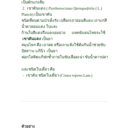
เป็นผักแกงส้ม
2.
เขาคันแดง (
Parthenocissus Quinquefolia
(
L.)
Planch
) เป็นเขาคัน
ชนิดที่พบตามป่าเต็งรัง เปลือกเถาอ่อนสีแดง เถาแก่สี
น้ำตาลอมแดง ใบและ
ก้านใบสีแดงถึงแดงอมม่วง
แพทย์แผนไทยจะใช้
เขาคันแดง
เป็นยา
สมุนไพร คือ เถาสด หรือเถาแห้งใช้ต้มกินน้ำช่วยขับ
ปัสสาวะ แก้นิ่ว
เป็นยา
ฟอกโลหิตแก้ฟกซ้ำภายในขับเลือดเน่า ขับน้ำคาวปลา
และชนิดใบเดี่ยว คือ
-
เขาคัน ชนิดใบเดี่ยว (
Cissus repens
Lam.
)
ตัวอย่าง