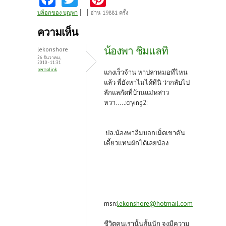
ce
w
nt
บล็อกของ บุญพา
อ่าน 19881 ครั้ง
b
itt
er
ความเห็น
o
er
es
น้องพา ชิมแลทิ
lekonshore
o
t
26 ธันวาคม,
2010 - 11:31
permalink
k
แกงเร็วจ้าน หาปลาหมอที่ไหน
แล้ว พี่ยังหาไม่ได้ทีนิ ว่ากลับไป
ลักแลกัดที่บ้านแม่หล่าว
หวา.....:crying2:
ปล.น้องพาลืมบอกเม็ดเขาคัน
เคี้ยวแทนผักได้เลยน้อง
msn:
lekonshore@hotmail.com
ชีวิตคนเรานั้นสั้นนัก จงมีความ