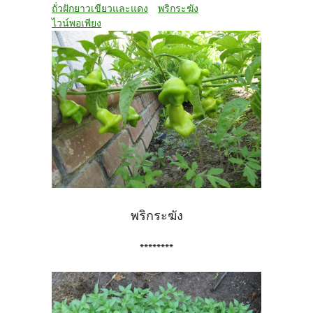
ถั่วฝักยาวเขียวและแดง
พริกระฆัง
ไวน์พอเพียง
พริกระฆัง
********