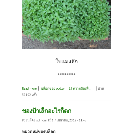
ใบแมงลัก
**********
about สวนผักหน้าแล้ง
Read more
บล็อกของ oddzy
65 ความคิดเห็น
อ่าน
37192 ครั้ง
ของป้าเล็กอะไรก็ดก
เขียนโดย
sothorn
เมื่อ 7 เมษายน, 2012 - 11:45
หมวดหมู่ของบล็อก: