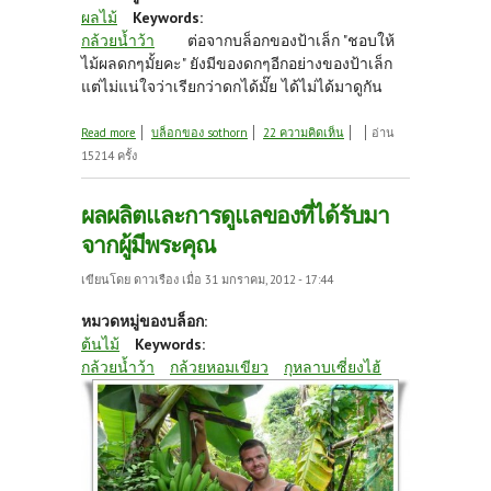
ผลไม้
Keywords:
กล้วยน้ำว้า
ต่อจากบล็อกของป้าเล็ก "ชอบให้
ไม้ผลดกๆมั้ยคะ" ยังมีของดกๆอีกอย่างของป้าเล็ก
แต่ไม่แน่ใจว่าเรียกว่าดกได้มั๊ย ได้ไม่ได้มาดูกัน
about ของป้าเล็กอะไรก็ดก
Read more
บล็อกของ sothorn
22 ความคิดเห็น
อ่าน
15214 ครั้ง
ผลผลิตและการดูแลของที่ได้รับมา
จากผู้มีพระคุณ
เขียนโดย
ดาวเรือง
เมื่อ 31 มกราคม, 2012 - 17:44
หมวดหมู่ของบล็อก:
ต้นไม้
Keywords:
กล้วยน้ำว้า
กล้วยหอมเขียว
กุหลาบเซี่ยงไฮ้