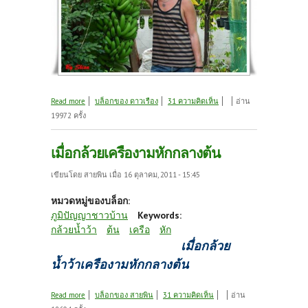
about ผลผลิตและการดูแลของที่ได้รับมาจากผู้มี
Read more
บล็อกของ ดาวเรือง
31 ความคิดเห็น
อ่าน
พระคุณ
19972 ครั้ง
เมื่อกล้วยเครืองามหักกลางต้น
เขียนโดย
สายพิน
เมื่อ 16 ตุลาคม, 2011 - 15:45
หมวดหมู่ของบล็อก:
ภูมิปัญญาชาวบ้าน
Keywords:
กล้วยน้ำว้า
ต้น
เครือ
หัก
เมื่อกล้วย
น้ำว้าเครืองามหักกลางต้น
about เมื่อกล้วยเครืองามหักกลางต้น
Read more
บล็อกของ สายพิน
31 ความคิดเห็น
อ่าน