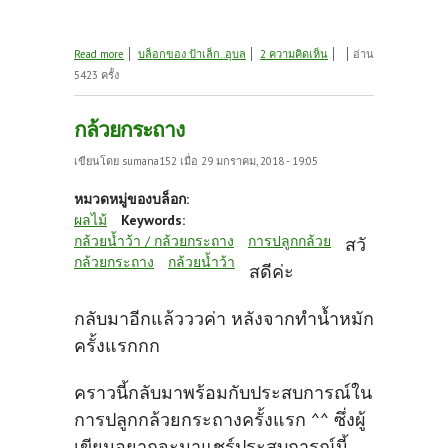
about กล้วยน้ำว้าเตี้ย
Read more
บล็อกของ ป้าเล็ก..อุบล
2 ความคิดเห็น
อ่าน
5423 ครั้ง
กล้วยกระถาง
เขียนโดย
sumana152
เมื่อ 29 มกราคม, 2018 - 19:05
หมวดหมู่ของบล็อก:
ผลไม้
Keywords:
กล้วยน้ำว้า / กล้วยกระถาง
การปลูกกล้วย
สวั
กล้วยกระถาง
กล้วยน้ำว้า
สดีค่ะ
กลับมาอีกแล้วววค่า หลังจากทำน้ำหมัก
ครั้งแรกกก
คราวนี้กลับมาพร้อมกับประสบการณ์ใน
การปลูกกล้วยกระถางครั้งแรก ^^ ซึ่งผู้
เขียนอยากจะมาแชร์ประสบการณ์นี้