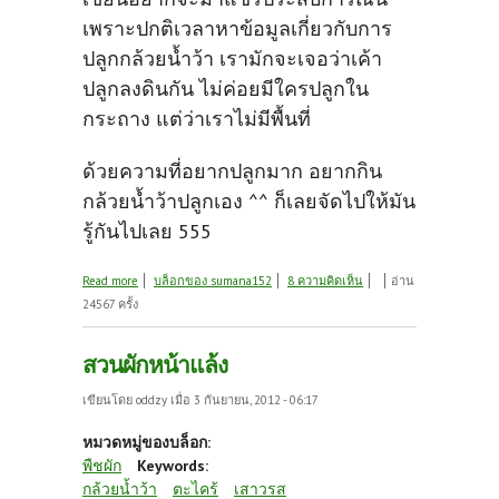
เพราะปกติเวลาหาข้อมูลเกี่ยวกับการ
ปลูกกล้วยน้ำว้า เรามักจะเจอว่าเค้า
ปลูกลงดินกัน ไม่ค่อยมีใครปลูกใน
กระถาง แต่ว่าเราไม่มีพื้นที่
ด้วยความที่อยากปลูกมาก อยากกิน
กล้วยน้ำว้าปลูกเอง ^^ ก็เลยจัดไปให้มัน
รู้กันไปเลย 555
about กล้วยกระถาง
Read more
บล็อกของ sumana152
8 ความคิดเห็น
อ่าน
24567 ครั้ง
สวนผักหน้าแล้ง
เขียนโดย
oddzy
เมื่อ 3 กันยายน, 2012 - 06:17
หมวดหมู่ของบล็อก:
พืชผัก
Keywords:
กล้วยน้ำว้า
ตะไคร้
เสาวรส