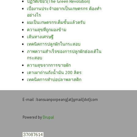
ปฏิวัติเขียว(The Green Revolution)
เบื่องานประจำอยากเป็นเกษตรกร ต้องทำ
อย่างไร
ผมเป็นเกษตรกรเต็มขั้นแล้วครับ
ความสุขที่ถูกมองข้าม
เส้นทางเศรษฐี
เทคนิคการปลูกผักในกระสอบ
ภาพความสำเร็จของการปลูกผักฮ่องเต้ใน
กระสอบ
ความสุขจากการขายผัก
เตาเผาถ่านถังน้ำมัน 200 ลิตร
เทคนิคการทำบ่อปลาพลาสติก
E-mail : bansuanporpeang[at]gmail[dot]com
Powered by
Drupal