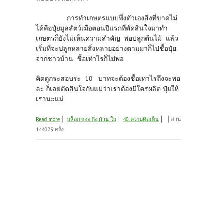
การทำเกษตรแบบพึ่งตัวเองสิ่งที่ขาดไม่
ได้คือปุ๋ยมูลสัตว์เมื่อตอนปีแรกที่ตัดสินใจมาทำ
เกษตรก็ยังไม่เห็นความสำคัญ พอปลูกต้นไม้ แล้ว
เริ่มที่จะปลูกหลายสิ่งหลายอย่างตามมาก็ไปชื้อปุ๋ย
จากชาวบ้าน ชื้อเท่าไรก็ไม่พอ
คิดดูกระสอบระ 10 บาทจะต้องชื้อเท่าไรถึงจะพอ
ละ ก็เลยตัดสินใจกับแม่ว่าเราต้องมีใครผลิต ปุ๋ยให้
เรานะแม่
about การเลี้ยงวัวแบบประหยัดเวลา
Read more
บล็อกของ กิ่ง ก้าน ใบ
40 ความคิดเห็น
อ่าน
144029 ครั้ง