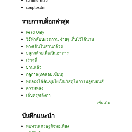
summerth23
couplesdm
รายการบล็อกล่าสุด
Read Only
วิธีทำสับปะรดกวน ง่ายๆ เก็บไว้ได้นาน
ทางเดินในสวนกล้วย
ปลูกกล้วยเพื่อเป็นอาหาร
เร็วๆนี้
บานแล้ว
ฤดูกาล(ทดสอบเขียน)
ทดลองใช้ดินขุยไผ่เป็นวัสดุในการปลูกบอนสี
ความหลัง
เล็บครุฑลังกา
เพิ่มเติม
บันทึกแนะนำ
ทบทวนเศรษฐกิจพอเพียง