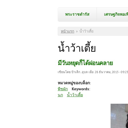
พระราชดำรัส
เศรษฐกิจพอเพ
คุณอยู่ที่นี่
หน้าแรก
»
น้ำว้าเตี้ย
น้ำว้าเตี้ย
มีวันหยุดก็ได้ผ่อนคลาย
เขียนโดย
ป้าเล็ก..อุบล
เมื่อ 28 ธันวาคม, 2013 - 09:2
หมวดหมู่ของบล็อก:
พืชผัก
Keywords:
นก
น้ำว้าเตี้ย