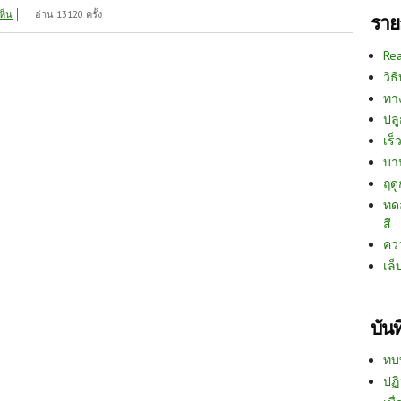
ห็น
อ่าน 13120 ครั้ง
ราย
Re
วิธ
ทา
ปลู
เร็ว
บา
ฤด
ทด
สี
คว
เล็
บัน
ทบ
ปฏิ