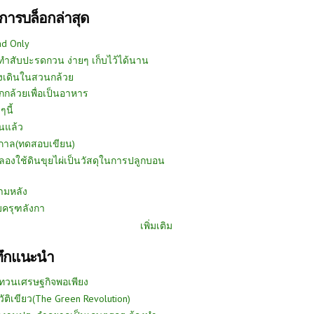
การบล็อกล่าสุด
ad Only
ีทำสับปะรดกวน ง่ายๆ เก็บไว้ได้นาน
งเดินในสวนกล้วย
กกล้วยเพื่อเป็นอาหาร
ๆนี้
นแล้ว
ูกาล(ทดสอบเขียน)
ลองใช้ดินขุยไผ่เป็นวัสดุในการปลูกบอน
ามหลัง
บครุฑลังกา
เพิ่มเติม
ทึกแนะนำ
ทวนเศรษฐกิจพอเพียง
วัติเขียว(The Green Revolution)