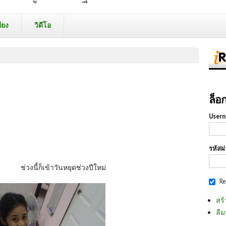
ียง
วิดีโอ
ล็อ
Usern
3
รหัสผ
ช่วงนี้ก็เข้าวันหยุดช่วงปีใหม่
R
สร้
ลืม