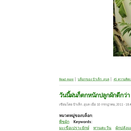
about ต้นไม้และพืชผักวันนี้
Read more
บล็อกของ ป้าเล็ก..อุบล
45 ความคิดเ
วันนี้ฝนก็ตกหนักปลูกผักดีกว่า
เขียนโดย
ป้าเล็ก..อุบล
เมื่อ 10 กรกฎาคม, 2011 - 18:
หมวดหมู่ของบล็อก:
พืชผัก
Keywords:
มะเขือเปราะยักษ์
ทานตะวัน
ผักปลังแ