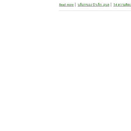
about วันนี้ฝนก็ตกหนักปลูกผักดีกว่า
Read more
บล็อกของ ป้าเล็ก..อุบล
34 ความคิดเ