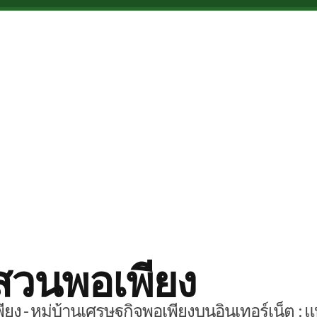
สวนพอเพียง
ยง - หมู่บ้านเศรษฐกิจพอเพียงบนอินเทอร์เน็ต : แ