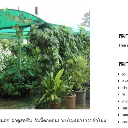
สมา
There
สมา
jol
eka
ปา
Win
min
su
su
ลฝนตก ผักดูสดชื่น วันนี้ตกตอนบ่าย3โมงตกราว1ชั่วโมง
co