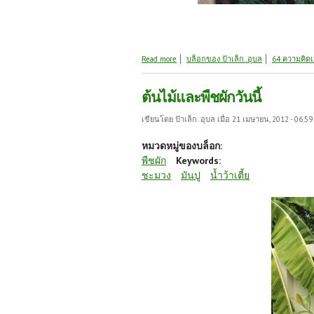
about โครงการปลูกกล้วย100กอ
Read more
บล็อกของ ป้าเล็ก..อุบล
64 ความคิดเ
ต้นไม้และพืชผักวันนี้
เขียนโดย
ป้าเล็ก..อุบล
เมื่อ 21 เมษายน, 2012 - 06:59
หมวดหมู่ของบล็อก:
พืชผัก
Keywords:
ชะมวง
มันปู
น้ำว้าเตี้ย