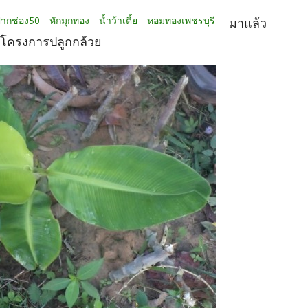
ปากช่อง50
หักมุกทอง
น้ำว้าเตี้ย
หอมทองเพชรบุรี
มาแล้ว
โครงการปลูกกล้วย