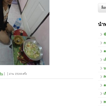
นำ
ข
ก
ค
เ
บ
ห็น
อ่าน 19144 ครั้ง
P
ค
เ
0
M