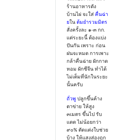
ร้านอาหารดัง
บ้านไผ่ จะใส่
คื่นฉ่า
ย
ใน
ต้มยำรวมมิตร
สั่งครั้งละ ๑-๓ กก.
แต่ระยะนี้ ต้องแบ่ง
ปันกัน เพราะ ก่อน
ฝนจะหมด การเพาะ
กล้าคื่นฉ่าย ผักกาด
หอม ผักชีจีน ทำได้
ไม่เต็มที่นักในระยะ
นั้นครับ
ถั่วพู
ปลูกขึ้นค้าง
ตาข่าย ให้สูง
๓เมตร ขึ้นไป รับ
แดด ไม่น้อยกว่า
๙๐% ตัดแต่งใบช่วย
บ้าง ให้แสงส่องถูก