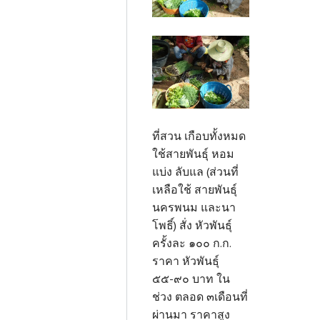
ที่สวน เกือบทั้งหมด
ใช้สายพันธุ์ หอม
แบ่ง ลับแล (ส่วนที่
เหลือใช้ สายพันธุ์
นครพนม และนา
โพธิ์) สั่ง หัวพันธุ์
ครั้งละ ๑๐๐ ก.ก.
ราคา หัวพันธุ์
๕๕-๙๐ บาท ใน
ช่วง ตลอด ๓เดือนที่
ผ่านมา ราคาสูง