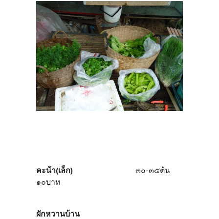
คะน้า(เล็ก)
๓๐-๓๕ต้น
๑๐บาท
ผักหวานบ้าน