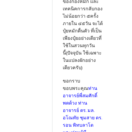
ของกองหมัก และ
เทคนิคการกลับกอง
ไม่น้อยกว่า ๕ครั้ง
ภายใน ๔๕วัน จะได้
ปุ๋ยหมักตื่นตัว ที่เป็น
เพียงปุ๋ยอย่างเดียวที่
ใช้ในสวนทุกวัน
นี้(ปัจจุบัน ใช้เฉพาะ
ในแปลงผักอย่าง
เดียวครับ)
ขอกราบ
ขอบพระคุณ
ท่าน
อาจารย์พี่สมศักดิ์
พดด้วง ท่าน
อาจารย์ ดร. มล.
อโณทัย ชุมสาย ดร.
รอน พิทบลาโด