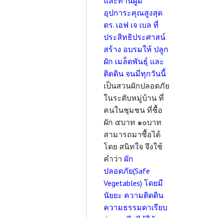
และท่านผู้มี
อุปการะคุณสูงสุด
ดร. เอฟ เจ เบล ที่
ประสิทธิประศาสน์
สร้าง อบรมให้ ปลูก
ผัก เมล็ดพันธุ์ และ
ติดดิน จนมีทุกวันนี้
เป็นสวนผักปลอดภัย
ในระดับหมู่บ้าน ที่
คนในชุมชน ที่ชื้อ
ผัก ๕บาท ๑๐บาท
สามารถมาซื้อได้
โดย สนิทใจ จึงใช้
คำว่า
ผัก
ปลอดภัย(Safe
Vegetables) โดยมี
นัยยะ ความติดดิน
ความธรรมดาเรียบ