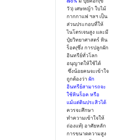
๗๐%
มี ปุ๋ยคอก(ขี้
วัว) เศษหญ้า ใบไม้
กากกาแฟ ฯลฯ เป็น
ส่วนประกอบที่ให้
ไนโตรเจนสูง และมี
ปุ๋ยวิทยาศาสตร์ หิน
ร็อค(ซึ่ง การปลูกผัก
อินทรีย์ทั่วโลก
อนุญาตให้ใช้ได้
ซึ่งน้อยคนจะเข้าใจ
ถูกต้องว่า
ผัก
อินทรีย์สามารถจะ
ใช้หินร็อค หรือ
แม้แต่ดินประสิวได้
ควรจะศึกษา
ทำความเข้าใจให้
ถ่องแท้) อาศัยหลัก
การขนาดความสูง