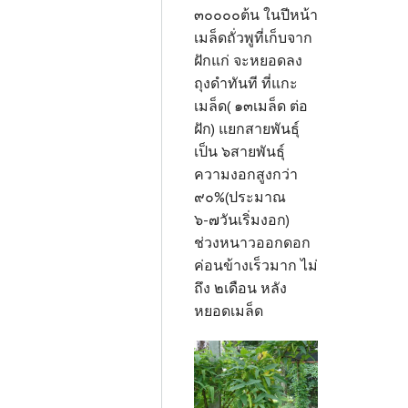
๓๐๐๐๐ต้น ในปีหน้า
เม
ล็ดถั่วพูที่เก็บจาก
ฝักแก่ จะหยอดลง
ถุงดำทันที ที่แกะ
เมล็ด( ๑๓เมล็ด ต่อ
ฝัก) แยกสายพันธุ์
เป็น ๖สายพันธุ์
ความงอกสูงกว่า
๙๐%(ประมาณ
๖-๗วันเริ่มงอก)
ช่วงหนาวออกดอก
ค่อนข้างเร็วมาก ไม่
ถึง ๒เดือน หลัง
หยอดเมล็ด