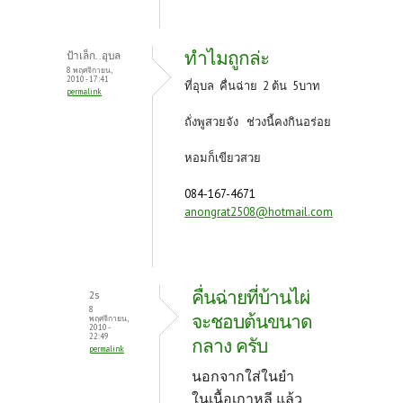
ทำไมถูกล่ะ
ป้าเล็ก..อุบล
8 พฤศจิกายน,
2010 - 17:41
ที่อุบล คื่นฉ่าย 2 ต้น 5บาท
permalink
ถั่งพูสวยจัง ช่วงนี้คงกินอร่อย
หอมก็เขียวสวย
084-167-4671
anongrat2508@hotmail.com
คื่นฉ่ายที่บ้านไผ่
2s
8
จะชอบต้นขนาด
พฤศจิกายน,
2010 -
22:49
กลาง ครับ
permalink
นอกจากใส่ในยำ
ในเนื้อเกาหลี แล้ว