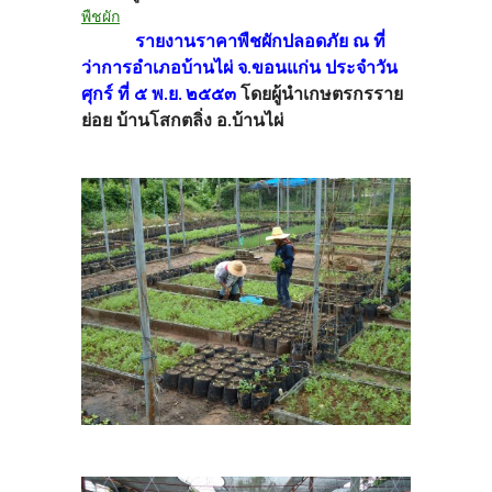
พืชผัก
รายงานราคาพืชผักปลอดภัย ณ ที่
ว่าการอำเภอบ้านไผ่ จ.ขอนแก่น ประจำวัน
ศุกร์ ที่ ๕ พ.ย. ๒๕๕๓
โดยผู้นำเกษตรกรราย
ย่อย บ้านโสกตลิ่ง อ.บ้านไผ่