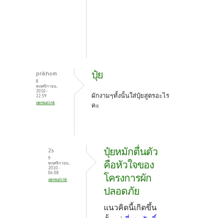
ปุ๋ย
prikhom
8
พฤศจิกายน,
2010 -
ผักงามๆทั้งนั้นใส่ปุ๋ยสูตรอะไร
22:59
permalink
คะ
ปุ๋ยหมักตื่นตัว
2s
9
คือหัวใจของ
พฤศจิกายน,
2010 -
06:08
โครงการผัก
permalink
ปลอดภัย
แนวคิดนี้เกิดขึ้น