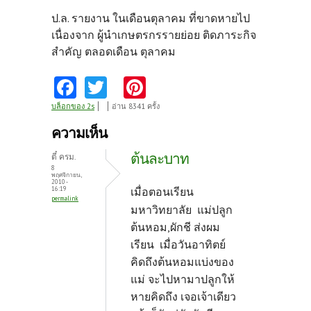
ป.ล. รายงาน ในเดือนตุลาคม ที่ขาดหายไป
เนื่องจาก ผู้นำเกษตรกรรายย่อย ติดภาระกิจ
สำคัญ ตลอดเดือน ตุลาคม
Fa
T
Pi
ce
w
nt
บล็อกของ 2s
อ่าน 8341 ครั้ง
b
itt
er
ความเห็น
o
er
es
ต้นละบาท
ตี๋ ครม.
o
t
8
พฤศจิกายน,
2010 -
k
16:19
เมื่อตอนเรียน
permalink
มหาวิทยาลัย แม่ปลูก
ต้นหอม,ผักชี ส่งผม
เรียน เมื่อวันอาทิตย์
คิดถึงต้นหอมแบ่งของ
แม่ จะไปหามาปลูกให้
หายคิดถึง เจอเจ้าเดียว