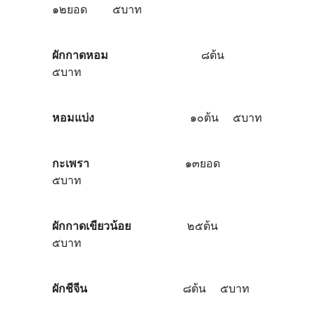
๑๒ยอด ๕บาท
ผักกาดหอม
๘ต้น
๕บาท
หอมแบ่ง
๑๐ต้น ๕บาท
กะเพรา
๑๓ยอด
๕บาท
ผักกาดเขียวน้อย
๒๕ต้น
๕บาท
ผักชีจีน
๘ต้น ๕บาท