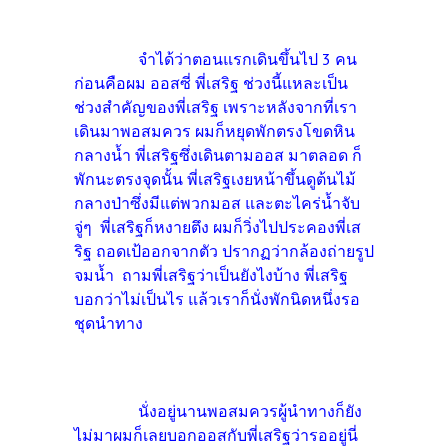
จำได้ว่าตอนแรกเดินขึ้นไป 3 คน
ก่อนคือผม ออสซี่ พี่เสริฐ ช่วงนี้แหละเป็น
ช่วงสำคัญของพี่เสริฐ เพราะหลังจากที่เรา
เดินมาพอสมควร ผมก็หยุดพักตรงโขดหิน
กลางน้ำ พี่เสริฐซึ่งเดินตามออส มาตลอด ก็
พักนะตรงจุดนั้น พี่เสริฐเงยหน้าขึ้นดูต้นไม้
กลางป่าซึ่งมีแต่พวกมอส และตะไคร่น้ำจับ
จู่ๆ พี่เสริฐก็หงายตึง ผมก็วิ่งไปประคองพี่เส
ริฐ ถอดเป้ออกจากตัว ปรากฏว่ากล้องถ่ายรูป
จมน้ำ ถามพี่เสริฐว่าเป็นยังไงบ้าง พี่เสริฐ
บอกว่าไม่เป็นไร แล้วเราก็นั่งพักนิดหนึ่งรอ
ชุดนำทาง
นั่งอยู่นานพอสมควรผู้นำทางก็ยัง
ไม่มาผมก็เลยบอกออสกับพี่เสริฐว่ารออยู่นี่