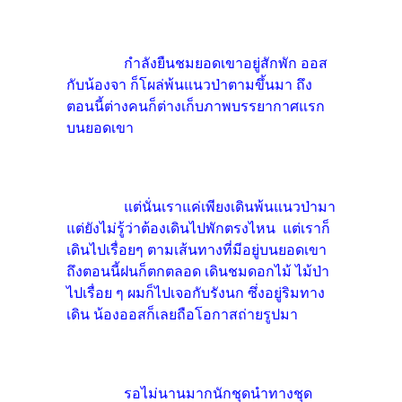
กำลังยืนชมยอดเขาอยู่สักพัก ออส
กับน้องจา ก็โผล่พ้นแนวป่าตามขึ้นมา ถึง
ตอนนี้ต่างคนก็ต่างเก็บภาพบรรยากาศแรก
บนยอดเขา
แต่นั่นเราแค่เพียงเดินพ้นแนวป่ามา
แต่ยังไม่รู้ว่าต้องเดินไปพักตรงไหน แต่เราก็
เดินไปเรื่อยๆ ตามเส้นทางที่มีอยู่บนยอดเขา
ถึงตอนนี้ฝนก็ตกตลอด เดินชมดอกไม้ ไม้ป่า
ไปเรื่อย ๆ ผมก็ไปเจอกับรังนก ซึ่งอยู่ริมทาง
เดิน น้องออสก็เลยถือโอกาสถ่ายรูปมา
รอไม่นานมากนักชุดนำทางชุด