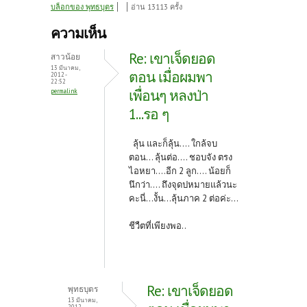
ce
w
nt
บล็อกของ พุทธบุตร
อ่าน 13113 ครั้ง
b
itt
er
ความเห็น
o
er
es
Re: เขาเจ็ดยอด
สาวน้อย
o
t
13 มีนาคม,
ตอน เมื่อผมพา
2012 -
22:52
k
เพื่อนๆ หลงป่า
permalink
1...รอ ๆ
ลุ้น และก็ลุ้น.... ใกล้จบ
ตอน... ลุ้นต่อ.... ชอบจัง ตรง
ไอหยา....อีก 2 ลูก.... น้อยก็
นึกว่า.... ถึงจุดปหมายแล้วนะ
คะนี่...งั้น...ลุ้นภาค 2 ต่อค่ะ...
ชีวืตที่เพียงพอ..
Re: เขาเจ็ดยอด
พุทธบุตร
13 มีนาคม,
2012 -