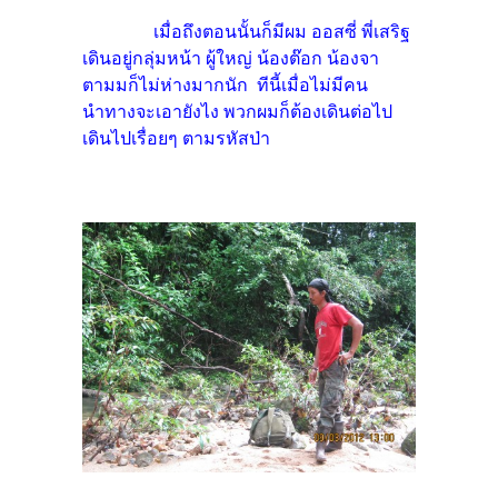
เมื่อถึงตอนนั้นก็มีผม ออสซี่ พี่เสริฐ
เดินอยู่กลุ่มหน้า ผู้ใหญ่ น้องต๊อก น้องจา
ตามมก็ไม่ห่างมากนัก ทีนี้เมื่อไม่มีคน
นำทางจะเอายังไง พวกผมก็ต้องเดินต่อไป
เดินไปเรื่อยๆ ตามรหัสป่า