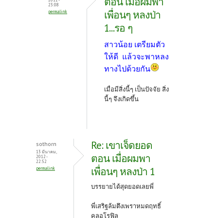
ตอน เมื่อผมพา
23:08
เพื่อนๆ หลงป่า
permalink
1...รอ ๆ
สาวน้อย เตรียมตัว
ให้ดี แล้วจะพาหลง
ทางไปด้วยกัน
เมื่อมีสิ่งนี้ๆ เป็นปัจจัย สิ่ง
นี้ๆ จึงเกิดขึ้น
Re: เขาเจ็ดยอด
sothorn
13 มีนาคม,
ตอน เมื่อผมพา
2012 -
22:52
เพื่อนๆ หลงป่า 1
permalink
บรรยายได้สุดยอดเลยพี่
พี่เสริฐล้มตึงเพราหมดฤทธิ์
คลอโรฟิล