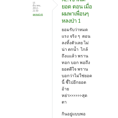
15
ยอด ตอน เมื่อ
มีนาคม,
2012 -
21:50
ผมพาเพื่อนๆ
permalink
หลงป่า 1
ยอมรับว่าหมด
แรง จริง ๆ ตอน
ลงทิ้งตัวเลย ไม่
น่า ตกน้ำ ไกล้
ถึงแแล้ว พราน
ทอก บอก พอถึง
ยอดดีใจ พราน
บอกว่าไม่ใช่ยอด
นี้ ชี้ไปอีกยอด
อ้าย
หย่า>>>>>>สุด
ตา
กินอยู่แบบพอ