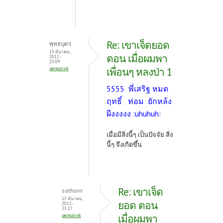
Re: เขาเจ็ดยอด
พุทธบุตร
13 มีนาคม,
ตอน เมื่อผมพา
2012 -
23:09
เพื่อนๆ หลงป่า 1
permalink
5555 พี่เสริฐ หมด
ฤทธิ์ ท่อม ยักหล้ง
ผีงงงงง :uhuhuh:
เมื่อมีสิ่งนี้ๆ เป็นปัจจัย สิ่ง
นี้ๆ จึงเกิดขึ้น
Re: เขาเจ็ด
sothorn
13 มีนาคม,
ยอด ตอน
2012 -
23:17
เมื่อผมพา
permalink