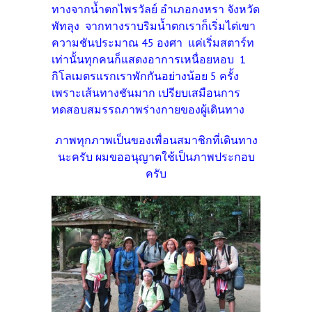
ทางจากน้ำตกไพรวัลย์ อำเภอกงหรา จังหวัด
พัทลุง จากทางราบริมน้ำตกเราก็เริ่มไต่เขา
ความชันประมาณ 45 องศา แค่เริ่มสตาร์ท
เท่านั้นทุกคนก็แสดงอาการเหนื่อยหอบ 1
กิโลเมตรแรกเราพักกันอย่างน้อย 5 ครั้ง
เพราะเส้นทางชันมาก เปรียบเสมือนการ
ทดสอบสมรรถภาพร่างกายของผู้เดินทาง
ภาพทุกภาพเป็นของเพื่อนสมาชิกที่เดินทาง
นะครับ ผมขออนุญาตใช้เป็นภาพประกอบ
ครับ