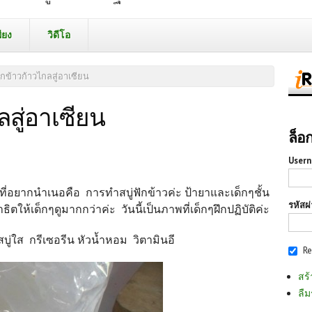
ียง
วิดีโอ
ฟักข้าวก้าวไกลสู่อาเซียน
ลสู่อาเซียน
ล็อ
Usern
งที่อยากนำเนอคือ การทำสบู่ฟักข้าวค่ะ ป้ายาและเด็กๆชั้น
รหัสผ
ให้เด็กๆดูมากกว่าค่ะ วันนี้เป็นภาพที่เด็กๆฝึกปฏิบัติค่ะ
สบู่ใส กรีเซอรีน หัวน้ำหอม วิตามินอี
R
สร้
ลืม