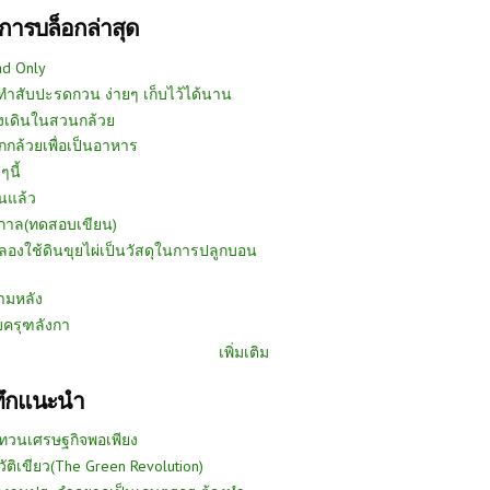
การบล็อกล่าสุด
ad Only
ีทำสับปะรดกวน ง่ายๆ เก็บไว้ได้นาน
งเดินในสวนกล้วย
กกล้วยเพื่อเป็นอาหาร
ๆนี้
นแล้ว
ูกาล(ทดสอบเขียน)
ลองใช้ดินขุยไผ่เป็นวัสดุในการปลูกบอน
ามหลัง
บครุฑลังกา
เพิ่มเติม
ทึกแนะนำ
ทวนเศรษฐกิจพอเพียง
วัติเขียว(The Green Revolution)