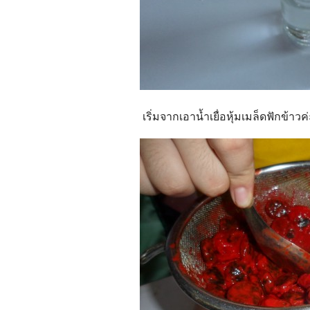
เริ่มจากเอาน้ำเยื่อหุ้มเมล็ดฟักข้าวค