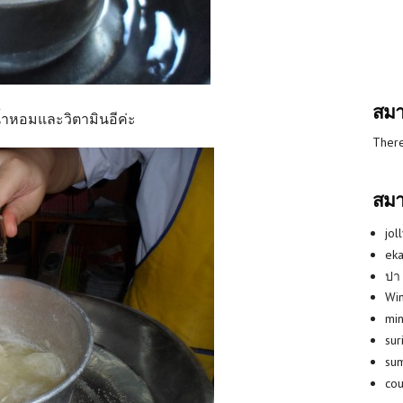
สมา
น้ำหอมและวิตามินอีค่ะ
There
สมา
jol
eka
ปา
Win
min
su
su
co