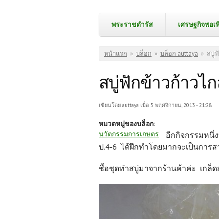
พระราชดำรัส
เศรษฐกิจพอเพ
คุณอยู่ที่นี่
หน้าแรก
»
บล็อก
»
บล็อก auttaya
»
สบู่
สบู่ฟักข้าวก้าวไก
เขียนโดย
auttaya
เมื่อ 5 พฤศจิกายน, 2013 - 21:28
หมวดหมู่ของบล็อก:
นวัตกรรมการเกษตร
อีกกิจกรรมหนึ่
ป.4-6 ได้ฝึกทำโดยมากจะเป็นการสาธิต
ชื้อชุดทำสบู่มาจากร้านค้าค่ะ เกล็ด