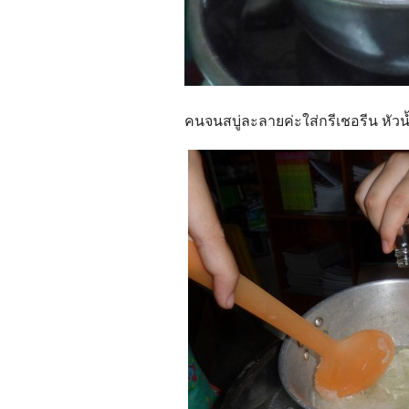
คนจนสบู่ละลายค่ะใส่กรีเชอรีน หัว