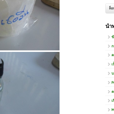
นำ
ข
ก
ค
เ
บ
P
ค
เ
M