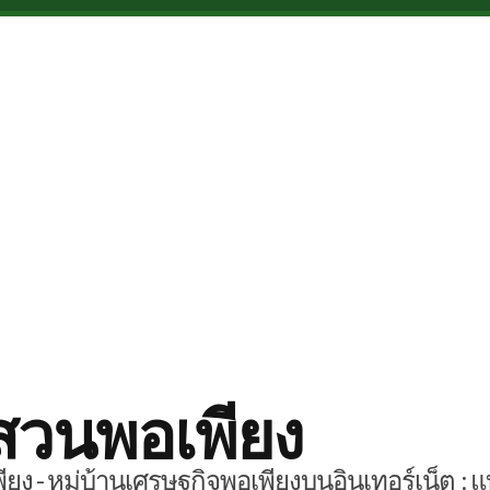
สวนพอเพียง
ยง - หมู่บ้านเศรษฐกิจพอเพียงบนอินเทอร์เน็ต : แ