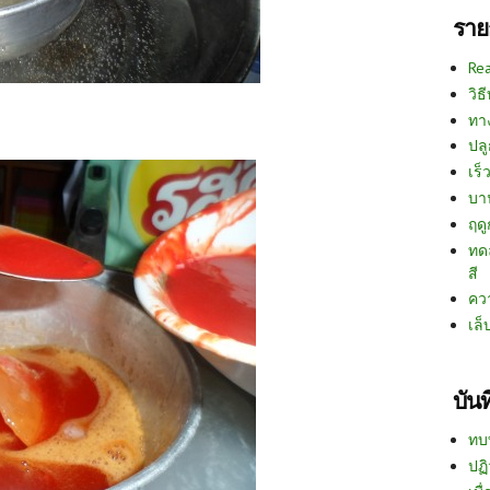
ราย
Re
วิธ
ทา
ปลู
เร็ว
บา
ฤด
ทด
สี
คว
เล็
บัน
ทบ
ปฏิ