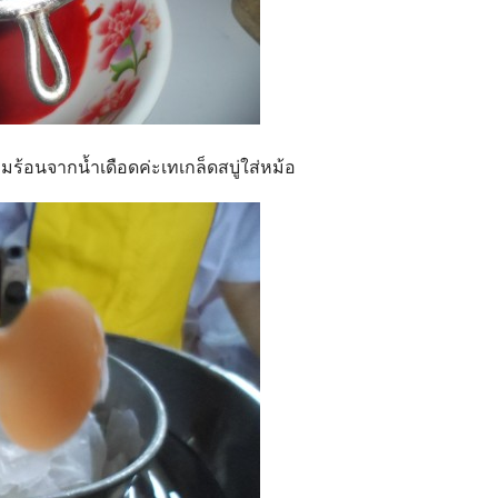
ามร้อนจากน้ำเดือดค่ะเทเกล็ดสบู่ใส่หม้อ