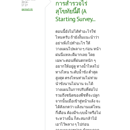
การสำรวจไร่
2014 -
17:27
สุโขทัยนี้ดี (A
permalink
Starting Survey...
ตอนนี้ยังไม่ได้ทำอะไรใช่
ไหมครับ ถ้ายังงั้นแนะนำว่า
อย่าเพิ่งไปทำอะไร ให้
วางแผนไปพลาง ๆ ก่อน หน้า
ฝนนี่แหละดีมากเลย โดย
เฉพาะตอนที่ฝนตกหนัก ๆ
อยากให้อยู่ดู ทางน้ำไหลไป
ทางไหน ระดับน้ำขัง ต่ำสุด
สูงสุด ตรงไหนท่วมไม่ท่วม
นำขังนานไม่นาน จะได้
วางแผนในการปรับที่ต่อไป
รวมถึงชนิดของพืชที่จะปลูก
จากนั้นเมื่อเข้าสู่หน้าแล้ง จะ
ได้สังเกตว่า แล้งนานแค่ไหน
กี่เดือน ต้องมีระบบน้ำหรือไม่
ระหว่างนั้น ก็สะสมกล้าไม้
เอาไว้พลาง ๆ ไปก่อน