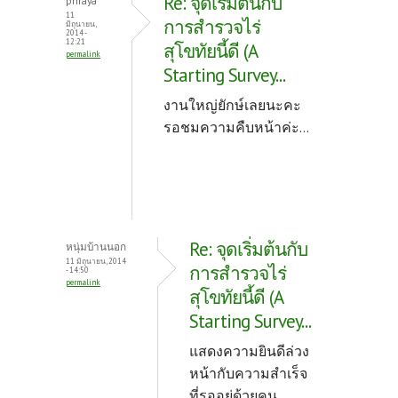
Re: จุดเริ่มต้นกับ
priraya
o
t
11
การสำรวจไร่
มิถุนายน,
2014 -
k
12:21
สุโขทัยนี้ดี (A
permalink
Starting Survey...
งานใหญ่ยักษ์เลยนะคะ
รอชมความคืบหน้าค่ะ...
Re: จุดเริ่มต้นกับ
หนุ่มบ้านนอก
11 มิถุนายน, 2014
การสำรวจไร่
- 14:50
permalink
สุโขทัยนี้ดี (A
Starting Survey...
แสดงความยินดีล่วง
หน้ากับความสำเร็จ
ที่รออยู่ด้วยคน