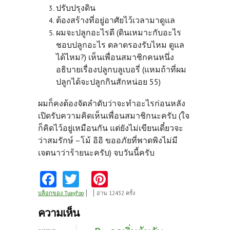
ปรับปรุงดิน
ต้องสร้างที่อยู่อาศัยไว้เวลามาดูแล
ผมจะปลูกอะไรดี (ดินเหมาะกับอะไร
ชอบปลูกอะไร ตลาดรองรับไหม ดูแล
ได้ไหม?) เห็นเพื่อนสมาชิกคนหนึ่ง
อธิบายเรื่องปลูกบลูเบอรี่ (แหมถ้าที่ผม
ปลูกได้จะปลูกกินสักหน่อย 55)
ผมก็คงต้องจัดลำดับว่าจะทำอะไรก่อนหลัง
เปิดรับความคิดเห็นเพื่อนสมาชิกนะครับ (ใจ
ก็คิดไว้อยู่เหมือนกัน แต่ยังไม่เขียนเดี๋ยวจะ
ว่าสมรักษ์ –โม้ อิอิ ขออภัยที่พาดพิงไม่มี
เจตนาว่าร้ายนะครับ) จบวันนี้ครับ
Fa
T
Pi
ce
w
nt
บล็อกของ TuayFoo
อ่าน 12432 ครั้ง
b
itt
er
ความเห็น
o
er
es