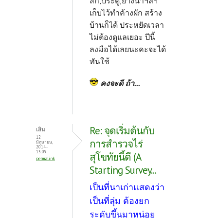
สัก,ประดู่,ยางนาฯลฯ
เก็บไว้ทำค้างผัก สร้าง
บ้านก็ได้ ประหยัดเวลา
ไม่ต้องดูแลเยอะ ปีนี้
ลงมือได้เลยนะคะจะได้
ทันใช้
คงจะดี ถ้า...
Re: จุดเริ่มต้นกับ
เสิน
12
การสำรวจไร่
มิถุนายน,
2014 -
13:09
สุโขทัยนี้ดี (A
permalink
Starting Survey...
เป็นที่นาเก่าแสดงว่า
เป็นที่ลุ่ม ต้องยก
ระดับขึ้นมาหน่อย