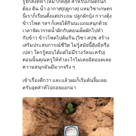
รู้จักสิ่งที่ทำให้มากที่สุด สำหรับเกษตรนี่ก็
ต้อง ดิน น้ำ อากาศ(ฤดูกาล) แหมวิชาเกษตร
นี่เราก็เรียนตั้งแต่ประถม ปลูกผักบุ้ง กวางตุ้ง
ข้าวโพด ฯลฯ ก็เคยได้กินนะแถมสนุกด้วย
เวลาจัดเวรรดน้ำผักกับตอนเด็ดผักไปทำ
กับข้าว ข้าวโพดไปต้มกิน (วิชา สปช. สร้าง
เสริมประสบการณ์ชีวิต ไม่รู้สมัยนี้ยังมีหรือ
เปล่า ใครรู้ตอบได้แต่ไม่มีรางวัลนะครับ)
ตอนนั้นคุณครูให้ทำอะไรไม่เคยอิดออดเลย
ความสนุกมันมีมากจริง ๆ
เข้าเรื่องดีกว่า และแล้วผมก็เริ่มต้นจิ้มเลย
ครับอุตส่าห์ไปถอยออกมา