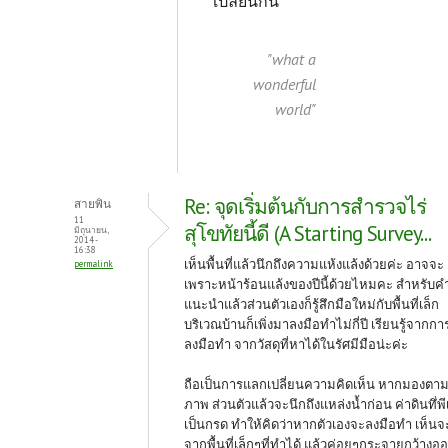
เปลี่ยนกัน
"what a
wonderful
world"
Re: จุดเริ่มต้นกับการสำรวจไร่
สายพิน
11
สุโขทัยนี้ดี (A Starting Survey...
มิถุนายน,
2014 -
16:38
เห็นพื้นที่แล้วนึกถึงความแห้งแล้งด้วยค่ะ อาจจะ
permalink
เพราะหน้าร้อนแล้งของปีนี้ด้วยไหมคะ สำหรับค
แนะนำแล้วส่วนตัวเองก็รู้สึกมือใหม่กับพื้นที่เล็ก
บริเวณบ้านก็เพิ่งมาลงมือทำไม่กี่ปี เรียนรู้จากกา
ลงมือทำ จากวัสดุที่หาได้ในรัศมีมือน่ะค่ะ
ถือเป็นการแลกเปลี่ยนความคิดเห็น หากมองตา
ภาพ ส่วนตัวแล้วจะนึกถึงแหล่งน้ำก่อน ค่าดินทึ่พ
เป็นกรด ทำให้คิดว่าหากตัวเองจะลงมือทำ เห็นจะ
จากพื้นที่เล็กๆที่ทำได้ แล้วค่อยๆกระจายกว้างอ