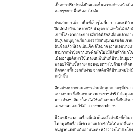
เป็นการปรับปรุงทั้งดินและเห็นความก้าวหน้าเมื่อ
ค่อยๆขยายพื้นที่ออกไปค่ะ
ประสบการณ์จากพื้นที่เล็กๆไม่กี่ตารางเมตรที่บ้า
ฝึกหัดทำปุ๋ยมาหลายวิธี ล่าสุดจากเศษใบไม้สลับ
เก่าที่โล้ะจากกระถาง เมื่อได้ที่สักสี่เดือนแล้วเอาป
ดิน(ขออนุญาตเรียกเองว่าปุ๋ยดิน)มาผสมดินเก่า
ดินซื้อแล้ว พีเอ็ชเป็นเจ็ด ดีใจมาก (อ่านเจอบางท
สามารถทำปุ๋ยจากเศษพืชผักใบไม้สี่สิบห้าวันก็ใช้
เมื่อเอาปุ๋ยดินมาใช้เทลงบนพื้นดินที่บ้าน ดินยุ่ยง่
พลอยให้ดินชั้นล่างๆค่อยๆยุ่ยตามไปด้วย เมล็ดห
ที่ตกตามพื้นงอกกันง่าย จากเดิมที่ที่บ้านแทบไม่ม
หญ้าขึ้น
อีกอย่างอยากเสนอการอ่านข้อมูลหลายๆที่ประ
แบบเกษตรยั่งยืนตามแนวพระราชดำริ มีข้อมูลเ
มาก ต่างชาติเองก็สนใจใช้หลักเกษตรยั่งยืนด้วย ท
เคยอ่านเจอจะใช้คำว่า permaculture.
มีีวันหนึ่งหาอ่านเรื่องนี้แล้วก็เจอลิ้งค์หนึ่งที่เป็น
ไทยพูดถึงเรื่องนี้เข้า อ่านแล้วเข้าใจได้มากขึ้นค
อนุญาตแบ่งปันกันอ่านนะคะหวังว่าจะได้ประโยช