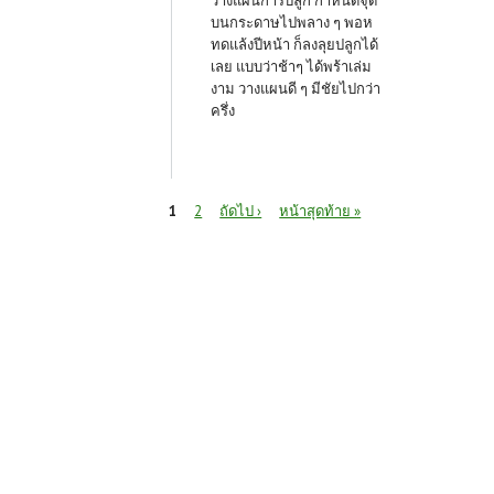
วางแผนการปลูก กำหนดจุด
บนกระดาษไปพลาง ๆ พอห
ทดแล้งปีหน้า ก็ลงลุยปลูกได้
เลย แบบว่าช้าๆ ได้พร้าเล่ม
งาม วางแผนดี ๆ มีชัยไปกว่า
ครึ่ง
หน้า
1
2
ถัดไป ›
หน้าสุดท้าย »