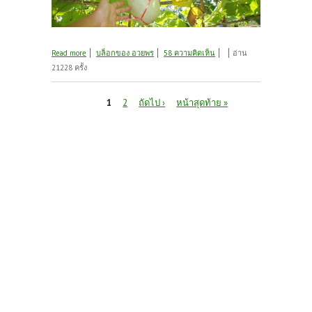
about ส่งการบ้านรอบห้า
Read more
บล็อกของ อวยพร
58 ความคิดเห็น
อ่าน
21228 ครั้ง
หน้า
1
2
ถัดไป ›
หน้าสุดท้าย »