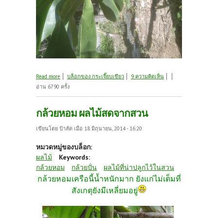
about เฝ้ารอมานาน กะกล้วยเขียวหลังบ้านครับ
Read more
บล็อกของ กระเจี๊ยบเขียว
9 ความคิดเห็น
อ่าน 6790 ครั้ง
กล้วยหอม ผลไม้สดจากสวน
เขียนโดย
ป้าลัด
เมื่อ 18 มิถุนายน, 2014 - 16:20
หมวดหมู่ของบล็อก:
ผลไม้
Keywords:
กล้วยหอม
กล้วยปั่น
ผลไม้ที่น่าปลูกไว้ในสวน
กล้วยหอมเครือนี้น้ำหนักมาก ยังแก่ไม่เต็มที่
สังเกตุยังมีเหลี่ยมอยู่