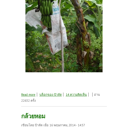
about กล้วยหอม ผลไม้สดจากสวน
Read more
บล็อกของ ป้าลัด
14 ความคิดเห็น
อ่าน
22632 ครั้ง
กล้วยหอม
เขียนโดย
ป้าลัด
เมื่อ 16 พฤษภาคม, 2014 - 14:57