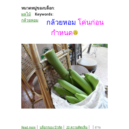
หมวดหมู่ของบล็อก:
ผลไม้
Keywords:
กล้วยหอม
กล้วยหอม
โค่นก่อน
กำหนด
about กล้วยหอม
Read more
บล็อกของ ป้าลัด
20 ความคิดเห็น
อ่าน