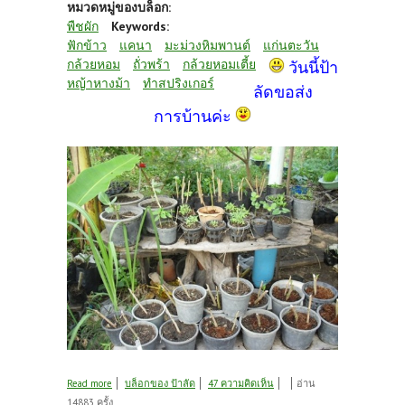
หมวดหมู่ของบล็อก:
พืชผัก
Keywords:
ฟักข้าว
แคนา
มะม่วงหิมพานต์
แก่นตะวัน
กล้วยหอม
ถั่วพร้า
กล้วยหอมเตี้ย
วันนี้ป้า
หญ้าหางม้า
ทำสปริงเกอร์
ลัดขอส่ง
การบ้านค่ะ
about ส่งการบ้านค่ะ # 1
Read more
บล็อกของ ป้าลัด
47 ความคิดเห็น
อ่าน
14883 ครั้ง