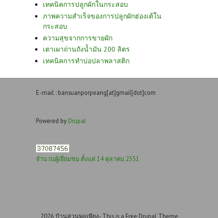
เทคนิคการปลูกผักในกระสอบ
ภาพความสำเร็จของการปลูกผักฮ่องเต้ใน
กระสอบ
ความสุขจากการขายผัก
เตาเผาถ่านถังน้ำมัน 200 ลิตร
เทคนิคการทำบ่อปลาพลาสติก
E-mail : bansuanporpeang[at]gmail[dot]com
Powered by
Drupal
จำนวนผู้เยี่ยมชม ตั้งแต่ 14 ตุลาคม 2551
2026 บ้านสวนพอเพียง- This is a Free Drupal Theme