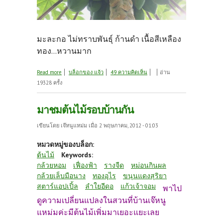
มะละกอ ไม่ทราบพันธุ์ ก้านดำ เนื้อสีเหลือง
ทอง...หวานมาก
about หลังจากได้ฝน
Read more
บล็อกของ แจ้ว
49 ความคิดเห็น
อ่าน
19328 ครั้ง
มาชมต้นไม้รอบบ้านกัน
เขียนโดย
เจ๊หนูแหม่ม
เมื่อ 2 พฤษภาคม, 2012 - 01:03
หมวดหมู่ของบล็อก:
ต้นไม้
Keywords:
กล้วยหอม
เฟื่องฟ้า
รางจืด
หม่อนกินผล
กล้วยเล็บมือนาง
ทองอุไร
ขนุนแดงสุริยา
สตาร์แอปเปิ้ล
ลำใยอีดอ
แก้วเจ้าจอม
พาไป
ดูความเปลี่ยนแปลงในสวนที่บ้านเจ๊หนู
แหม่มค่ะมีต้นไม้เพิ่มมาเยอะแยะเลย