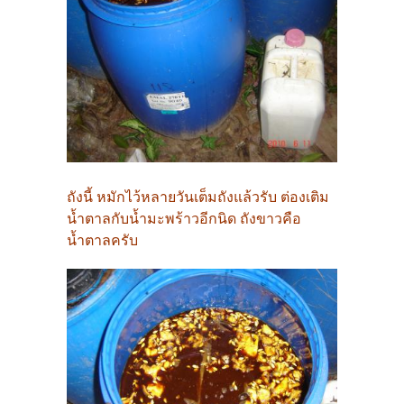
ถังนี้ หมักไว้หลายวันเต็มถังแล้วรับ ต่องเติม
น้ำตาลกับน้ำมะพร้าวอีกนิด ถังขาวคือ
น้ำตาลครับ