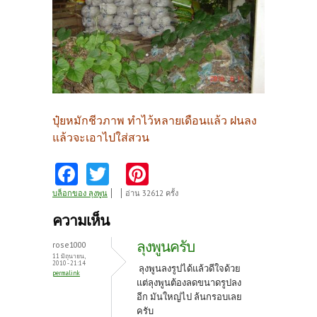
ปุ๋ยหมักชีวภาพ ทำไว้หลายเดือนแล้ว ฝนลง
แล้วจะเอาไปใส่สวน
Fa
T
Pi
ce
w
nt
บล็อกของ ลุงพูน
อ่าน 32612 ครั้ง
b
itt
er
ความเห็น
o
er
es
ลุงพูนครับ
rose1000
o
t
11 มิถุนายน,
2010 - 21:14
ลุงพูนลงรูปได้แล้วดีใจด้วย
permalink
k
แต่ลุงพูนต้องลดขนาดรูปลง
อีก มันใหญ่ไป ล้นกรอบเลย
ครับ