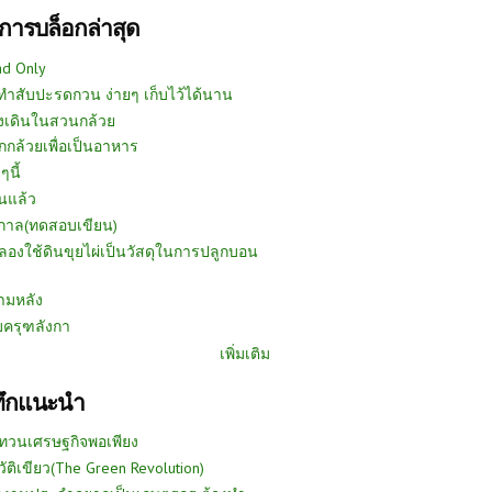
การบล็อกล่าสุด
ad Only
ีทำสับปะรดกวน ง่ายๆ เก็บไว้ได้นาน
งเดินในสวนกล้วย
กกล้วยเพื่อเป็นอาหาร
ๆนี้
นแล้ว
ูกาล(ทดสอบเขียน)
ลองใช้ดินขุยไผ่เป็นวัสดุในการปลูกบอน
ามหลัง
บครุฑลังกา
เพิ่มเติม
ทึกแนะนำ
ทวนเศรษฐกิจพอเพียง
วัติเขียว(The Green Revolution)