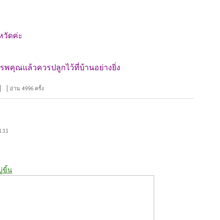
หวัดค่ะ
คุณแล้วควรปลูกไว้ที่บ้านอย่างยิ่ง
อ่าน 4996 ครั้ง
1:11
ู่ขิ้น