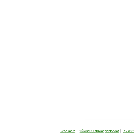
about เมื่อป้าแมวทำสบู่ บ้านพี่นัน
Read more
บล็อกของ thiwagonblackcat
23 ควา