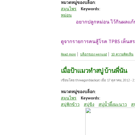
หมวดหมู่ของบล็อก:
สมุนไพร
Keywords:
หม่อน
อยากปลูกหม่อน ไว้กินผลแก้
ดูจากรายการคนสู้โรค TPBS เห็นสรรพ
about ขอรับบริจาคต้นหม่อน
Read more
บล็อกของ wenusd
10 ความคิดเห็น
เมื่อป้าแมวทำสบู่ บ้านพี่นัน
เขียนโดย
thiwagonblackcat
เมื่อ 17 ตุลาคม, 2012 - 2
หมวดหมู่ของบล็อก:
สมุนไพร
Keywords:
สบู่ฟักข้าว
สบู่ขิง
สบู่น้ำผึ้งมะนาว
สบ