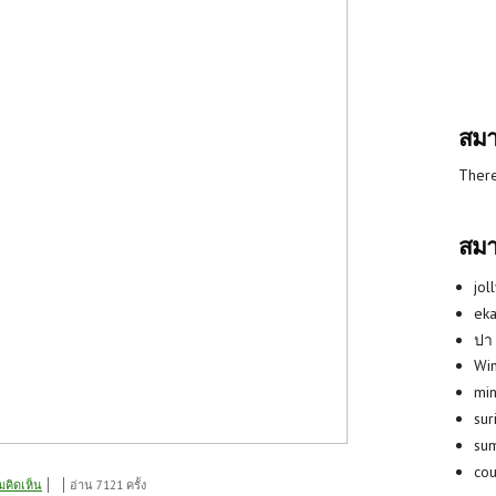
สมา
There
สมา
jol
eka
ปา
Win
min
su
su
co
มคิดเห็น
อ่าน 7121 ครั้ง