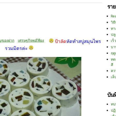
ราย
Re
วิธ
ทา
ปลู
ัญของฝาก
เศรษฐกิจพอเีพียง
เร็ว
ป้าลัด
หัดทำสบู่สมุนไพร
บา
รวมมิตรค่ะ
ฤด
ทด
สี
คว
เล็
บัน
ทบ
ปฏิ