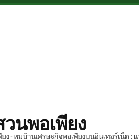
สวนพอเพียง
ยง - หมู่บ้านเศรษฐกิจพอเพียงบนอินเทอร์เน็ต : แ