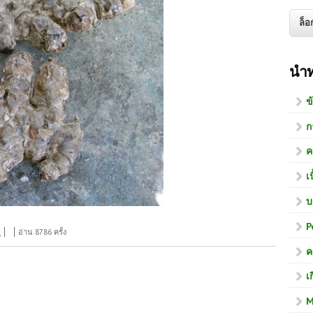
นำ
ข
ก
ค
เ
บ
P
ลย ข้าวเย็นเหนือ ข้าวเย็นใต้
น
อ่าน 8786 ครั้ง
ค
เ
M