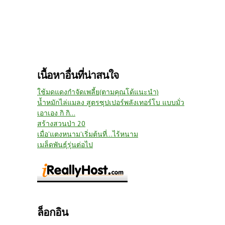
เนื้อหาอื่นที่น่าสนใจ
ใช้มดแดงกำจัดเพลี้ย(ตามคุณโด้แนะนำ)
น้ำหมักไล่แมลง สูตรซุปเปอร์พลังเทอร์โบ แบบมั่ว
เอาเอง กิ กิ...
สร้างสวนป่า 20
เมื่อ'แตงหนาม'เริ่มต้นที่...ไร้หนาม
เมล็ดพันธุ์รุ่นต่อไป
ล็อกอิน