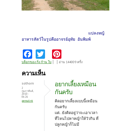
แปลงหญ้
อาหารสัตว์ในรูปคืออาจรย์อุทัย อันพิมพ์
Fa
T
Pi
ce
w
nt
บล็อกของ กิ่ง ก้าน ใบ
อ่าน 144009 ครั้ง
b
itt
er
ความเห็น
o
er
es
อยากเลี้ยงเหมือน
sothorn
o
t
2
กันครับ
กุมภาพันธ์,
2010 -
k
06:26
คิดอยากเลี้ยงแบบนี้เหมือน
permalink
กันครับ
แต่.. ยังคิดอยู่ว่าจะเอาเวลา
ที่ไหนไปหาหญ้าให้วัวกิน ที่
ปลูกหญ้าก็ไม่มี