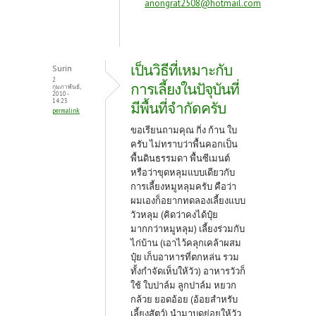
anongrat2508@hotmail.com
เป็นวิธีที่เหมาะกับ
Surin
2
การเลี้ยงในปัจุบันที่
กุมภาพันธ์,
2010 -
14:23
มีพื้นที่จำกัดครับ
permalink
ขอเรียนถามคุณ กิ่ง ก้าน ใบ
ครับ ไม่ทราบว่าพื้นคอกเป็น
พื้นดินธรรมดา พื้นซีเมนต์
หรือว่าขุดหลุมแบบเดียวกับ
การเลี้ยงหมูหลุมครับ คือว่า
ผมเองก็อยากทดลองเลี้ยงแบบ
วัวหลุม (คิดว่าคงได้ปุ๋ย
มากกว่าหมูหลุม) เลี้ยงร่วมกับ
ไก่บ้าน (เอาไว้คลุกเคล้าผสม
ปุ๋ย เก็บอาหารที่ตกหล่น รวม
ทั้งกำจัดเห็บให้วัว) อาหารวัวก็
ใช้ ใบปาล์ม ลูกปาล์ม หยวก
กล้วย ยอดอ้อย (อ้อยสำหรับ
เลี้ยงสัตว์) นำมาบดย่อยให้วัว