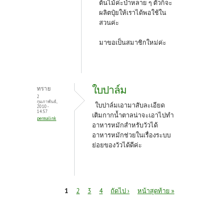
ต้นไม้ค่ะป่าหลาย ๆ ตัวก็จะ
ผลิตปุ๋ยให้เราได้พอใช้ใน
สวนค่ะ
มาขอเป็นสมาชิกใหม่ค่ะ
ใบปาล์ม
ทราย
2
กุมภาพันธ์,
ใบปาล์มเอามาสับละเอียด
2010 -
14:57
เติมกากน้ำตาลน่าจะเอาไปทำ
permalink
อาหารหมักสำหรับวัวได้
อาหารหมักช่วยในเรื่องระบบ
ย่อยของวัวได้ดีค่ะ
หน้า
1
2
3
4
ถัดไป ›
หน้าสุดท้าย »