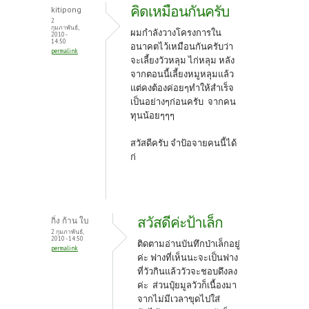
คิดเหมือนกันครับ
kitipong
2
กุมภาพันธ์,
ผมกำลังวางโครงการใน
2010 -
14:50
อนาคตไว้เหมือนกันครับว่า
permalink
จะเลี้ยงวัวหลุม ไก่หลุม หลัง
จากตอนนี้เลี้ยงหมูหลุมแล้ว
แต่คงต้องค่อยๆทำให้สำเร็จ
เป็นอย่างๆก่อนครับ จากคน
ทุนน้อยๆๆๆ
สวัสดีครับ จำป้อจายคนนี้ได้
ก่
สวัสดีค่ะป้าเล็ก
กิ่ง ก้าน ใบ
2 กุมภาพันธ์,
2010 - 14:50
ติดตามอ่านบันทึกป่าเล็กอยู่
permalink
ค่ะ ฟางที่เห็นนะจะเป็นฟาง
ที่วัวกินแล้ววัวจะชอบดึงลง
ค่ะ ส่วนปุ๋ยมูลวัวก็เนื้องมา
จากไม่มีเวลาขุดไปใส่