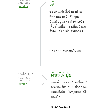
2 กุมภาพันธ์,
เจ้า
2010 - 13:01
permalink
ขอบคุณค่ะที่เข้ามาอ่าน
ติดตามอ่านบันทึกคุณ
จันทร์อยู่นะค่ะ ถ้าจ้างเข้า
เลี้ยงก็เหมื่อนเราเลี้ยงวัวแต่
ใช้เงินเลี้ยง เพิ่มรายจ่ายค่ะ
มาขอเป็นสมาชิกใหม่ค่ะ
ดีนะได้ปุ๋ย
ป้าเล็ก..อุบล
2 กุมภาพันธ์,
2010 - 14:03
เคยเห็นแต่คอกวัวเกลี้ยงๆมี
permalink
ฟางรองให้นอน มีขี้วัวกองๆ
แบบนี้ก็ดีนะ ได้ปุ๋ยเยอะดีไม่
ต้องซื้อ
084-167-4671