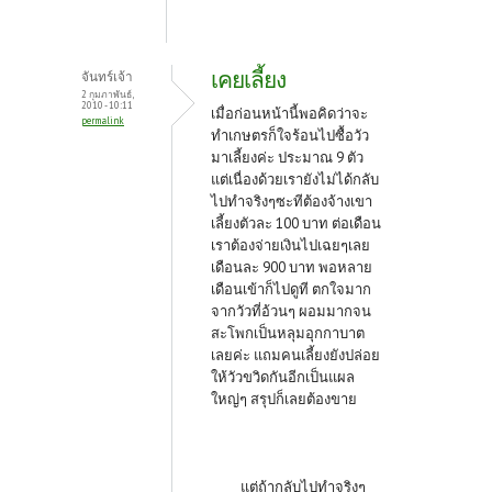
เคยเลี้ยง
จันทร์เจ้า
2 กุมภาพันธ์,
2010 - 10:11
เมื่อก่อนหน้านี้พอคิดว่าจะ
permalink
ทำเกษตรก็ใจร้อนไปซื้อวัว
มาเลี้ยงค่ะ ประมาณ 9 ตัว
แต่เนื่องด้วยเรายังไม่ได้กลับ
ไปทำจริงๆซะทีต้องจ้างเขา
เลี้ยงตัวละ 100 บาท ต่อเดือน
เราต้องจ่ายเงินไปเฉยๆเลย
เดือนละ 900 บาท พอหลาย
เดือนเข้าก็ไปดูที ตกใจมาก
จากวัวที่อ้วนๆ ผอมมากจน
สะโพกเป็นหลุมอุกกาบาต
เลยค่ะ แถมคนเลี้ยงยังปล่อย
ให้วัวขวิดกันอีกเป็นแผล
ใหญ่ๆ สรุปก็เลยต้องขาย
แต่ถ้ากลับไปทำจริงๆ