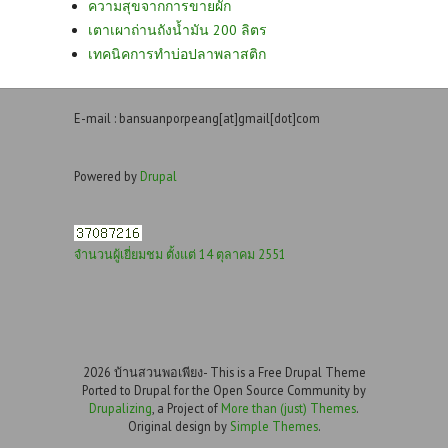
ความสุขจากการขายผัก
เตาเผาถ่านถังน้ำมัน 200 ลิตร
เทคนิคการทำบ่อปลาพลาสติก
E-mail : bansuanporpeang[at]gmail[dot]com
Powered by
Drupal
จำนวนผู้เยี่ยมชม ตั้งแต่ 14 ตุลาคม 2551
2026 บ้านสวนพอเพียง- This is a Free Drupal Theme
Ported to Drupal for the Open Source Community by
Drupalizing
, a Project of
More than (just) Themes
.
Original design by
Simple Themes
.