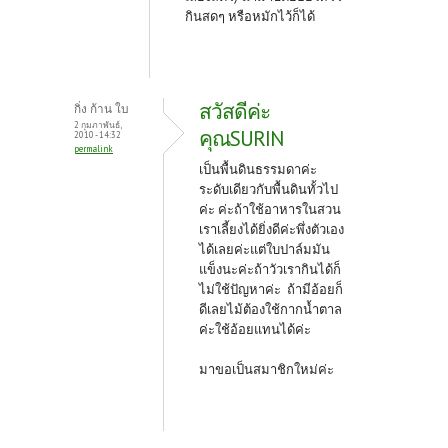
กินสดๆ หรือหมักไว้ก็ได้
สวัสดีค่ะ
กิ่ง ก้าน ใบ
2 กุมภาพันธ์,
คุณSURIN
2010 - 14:32
permalink
เป็นพื้นดินธรรมดาค่ะ
ระดับเดียวกับพื้นดินทั้วไป
ค่ะ ค่ะถ้าใช้อาหารในสวน
เราเลี้ยงได้ยิ่งดีค่ะพึ่งตัวเอง
ได้เลยค่ะแต่ใบปาล์มมัน
แข็งนะค่ะถ้าวัวเรากินได้ก็
ไม่ใช้ปัญหาค่ะ ถ้ามีอ้อยก็
ดีเลยไม้ต้องใช้กากน้ำตาล
ค่ะใช้อ้อยแทนได้ค่ะ
มาขอเป็นสมาชิกใหม่ค่ะ