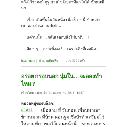
หวังไว้ว่าคงมี กูรู ช่วยไขปัญหาที่คาใจได้ ซักคนซี
น่า ...
เรื่อง เกิดขึ้นในวันหนึ่ง เมื่อเร็ว ๆ นี้ ข้าพเจ้า
เข้าท่องสวนตามปกติ ...
แต่วันนั้น ... กลับเจอกับสิ่งไม่ปกติ...!!!​
อ๊ะ ๆ ๆ ... อย่าเพิ่งงง ! ... เพราะสิ่งที่เจอคือ ...
about ใครรู้ ... ช่วยบอกที ?
Read more
6 ความคิดเห็น
อ่าน 5729 ครั้ง
อร่อย กรอบนอก นุ่มใน … จะลองทำ
ไหม ?
เขียนโดย
paloo
เมื่อ 21 พฤษภาคม, 2015 - 18:57
หมวดหมู่ของบล็อก:
อาหาร
เมื่อสาม สี่ วันก่อน เพื่อนมาเอา
ข้าวหมาก ที่บ้าน คอนฐม ซึ่งป้าทำเตรียมไว้
ให้ตามที่เขาขอไว้ก่อนหน้านี้ ... ระหว่างการ