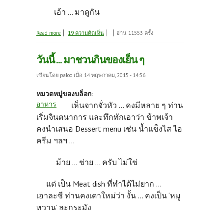
เอ้า ... มาดูกัน
about อร่อย กรอบนอก นุ่มใน … จะลองทำไหม ?
Read more
19 ความคิดเห็น
อ่าน 11553 ครั้ง
วันนี้ ... มาชวนกินของเย็น ๆ
เขียนโดย
paloo
เมื่อ 14 พฤษภาคม, 2015 - 14:56
หมวดหมู่ของบล็อก:
อาหาร
เห็นจากจั่วหัว ... คงมีหลาย ๆ ท่าน
เริ่มจินตนาการ และทึกทักเอาว่า ข้าพเจ้า
คงนำเสนอ Dessert menu เช่น น้ำแข็งไส ไอ
ครีม ฯลฯ ...
ม้าย ... ช่าย ... ครับ ไม่ใช่
แต่ เป็น Meat dish ที่ทำได้ไม่ยาก ...
เอาละซี ท่านคงเดาใหม่ว่า งั้น ... คงเป็น ‘หมู
หวาน’ ละกระมัง