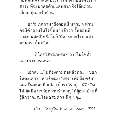
ก่อนพเนจรลงใต้ ประการหนึ่ง กอปรด้วยหา
สาระ ที่จะมาคุยด้วยแสนยาก จึงได้แค่วน
เวียนอยู่นอกรั้วบ้าน ....
อารัมภกถามาถึงตอนนี้ หลาย ๆ ท่าน
คงมีคำถามในใจขึ้นมาแล้วว่า ‘งั้นตอนนี้
ว่างงานล่ะซี’ หรือไม่ก็ ‘มีสาระอะไรมาเล่า
ขานกระนั้นหรือ’
ก็ใคร่วิสัชนาตรง ๆ ว่า “ไม่ใช่ทั้ง
สองประการแหละ” ....
เอาล่ะ ... ไม่ต้องถามต่อแล้วหละ ... บอก
ให้ซะเลยว่า หาเรื่องมา “เพราะคิดถึง ครับ”
แต่ครั้นจะมามือเปล่า ก็กระไรอยู่ ... มีสิ่งติด
ไม้ ติดมือ มาก่อความรำคาญให้ผู้อ่านบ้าง ก็
รู้สึกว่าจะสะใจพอสมควร ฮึ ๆ ๆ ๆ...
เอ้า ... ไปดูกัน ว่าเอาอะไรมา ...????