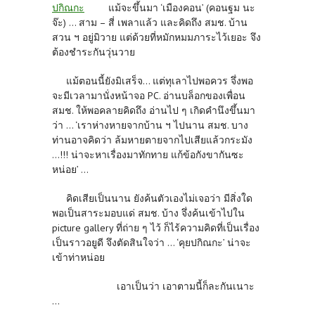
ปกิณกะ
แม้จะขึ้นมา ‘เมืองคอน’ (คอนฐม นะ
จ๊ะ) ... สาม – สี่ เพลาแล้ว และคิดถึง สมช. บ้าน
สวน ฯ อยู่มิวาย แต่ด้วยที่หมักหมมภาระไว้เยอะ จึง
ต้องชำระกันวุ่นวาย
แม้ตอนนี้ยังมิเสร็จ... แต่ทุเลาไปพอควร จึ่งพอ
จะมีเวลามานั่งหน้าจอ PC. อ่านบล็อกของเพื่อน
สมช. ให้พอคลายคิดถึง อ่านไป ๆ เกิดคำนึงขึ้นมา
ว่า ... ‘เราห่างหายจากบ้าน ฯ ไปนาน สมช. บาง
ท่านอาจคิดว่า ล้มหายตายจากไปเสียแล้วกระมัง
...!!! น่าจะหาเรื่องมาทักทาย แก้ข้อกังขากันซะ
หน่อย’ ...
คิดเสียเป็นนาน ยังค้นตัวเองไม่เจอว่า มีสิ่งใด
พอเป็นสาระมอบแด่ สมช. บ้าง จึ่งค้นเข้าไปใน
picture gallery ที่ถ่าย ๆ ไว้ ก็ไร้ความคิดที่เป็นเรื่อง
เป็นราวอยูดี จึงตัดสินใจว่า ... ‘คุยปกิณกะ’ น่าจะ
เข้าท่าหน่อย
เอาเป็นว่า เอาตามนี้ก็ละกันเนาะ
...