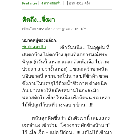
about หาเรื่อง... มาคุย
Read more
4 ความคิดเห็น
อ่าน 4012 ครั้ง
คิดถึง ... จึ่งมา
เขียนโดย
paloo
เมื่อ 12 กรกฎาคม, 2018 - 16:39
หมวดหมู่ของบล็อก:
พบปะสมาชิก
เช้าวันหนึ่ง ... ในฤดูฝน ที่
ฝนตกบ้าง ไม่ตกบ้าง สุดแท้แต่อารมณ์พระ
พิรุณ (ก็วันนี้ แหละ แต่แกล้งเพ้อเจ้อ ไปตาม
ประสา สว. ว่างั้นเหอะ) ... ขณะคว้าขวดนั่น
หยิบขวดนี่ ลากขวดโน่น ฯลฯ. สี่ซ้าห้า ขวด
ซึ่งภายในบรรจุไว้ด้วยน้ำชีวภาพ ต่างชนิด
กัน มาเทลงให้สมัครสมานในกะละมัง
พลาสติกใบเขื่องใบหนึ่ง เพื่อฉีดพ่น รด เหล่า
ไม้ที่ปลูกไว้บนที่ว่างรอบ ๆ บ้าน ...!!!
พลันฉุกคิดขึ้นว่า ‘อันตัวเรานี้ เคยแสดง
เจตจำนง เข้าร่วม “โครงการ ผักข้างบ้าน ฯ”
ไว้ เมื่อ เจ็ด – แปด ปีก่อน …!!! แต่ไม่ได้เข้ามา