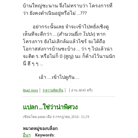
บ้านใหญ่ซะนาน จึ่งไม่ทราบว่า โครงการที่
ว่า ยังคงดำเนินอยู่หรือไม่ ...???
อย่ากระนั้นเลย จำจะเข้าไปหยั่งเชิงดู
เห็นทีจะดีกว่า ... (
สำนวนยี่เก ไปป่ะ
) หาก
โครงการ ยังไม่เลิกล้มแล้วไซร้ จะได้ถือ
โอกาสส่งการบ้านซะบ้าง ... ว่า ๆ ไปแล้วน่า
จะติด ร. หรือไม่ก็ 0 (สูญ) นะ ก็ค้างไว้นานนัก
นี่ ฮึ ๆ ๆ ...
เอ้า ... เข้าไปดูกัน ...
about คิดถึง ... จึ่งมา
Read more
9 ความคิดเห็น
อ่าน 6043 ครั้ง
แปลก ...ใช่ว่าน่าพิศวง
เขียนโดย
paloo
เมื่อ 6 กรกฎาคม, 2016 - 21:29
หมวดหมู่ของบล็อก:
อื่นๆ
Keywords: