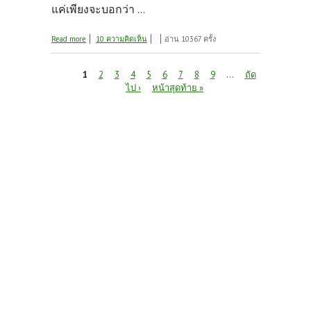
แค่เพียงจะบอกว่า ...
about สงกรานต์ ... เที่ยวรอบบ้านนี่แหละ
Read more
10 ความคิดเห็น
อ่าน 10367 ครั้ง
หน้า
1
2
3
4
5
6
7
8
9
…
ถัด
ไป ›
หน้าสุดท้าย »